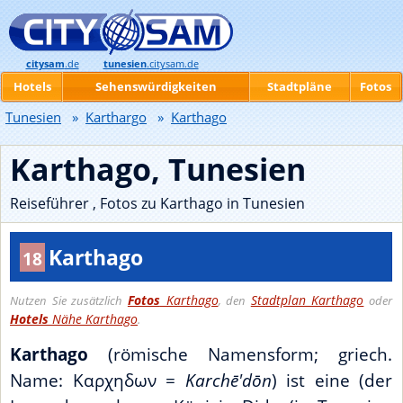
citysam
.de
tunesien
.citysam.de
Hotels
Sehenswürdigkeiten
Stadtpläne
Fotos
Tunesien
»
Karthargo
»
Karthago
Karthago, Tunesien
Reiseführer , Fotos zu Karthago in Tunesien
Karthago
18
Fotos
Karthago
Stadtplan Karthago
Nutzen Sie zusätzlich
, den
oder
Hotels
Nähe Karthago
.
Karthago
(römische Namensform; griech.
Name: Καρχηδων =
Karchē'dōn
) ist eine (der