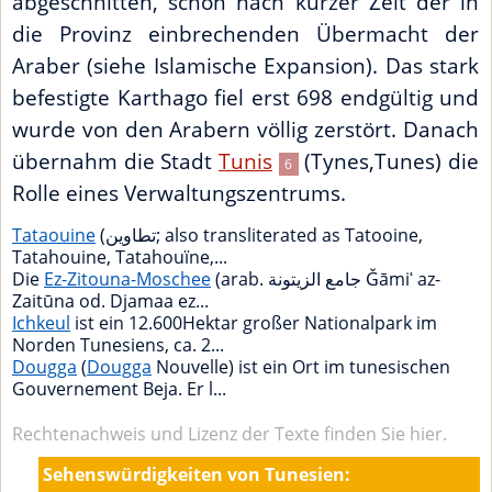
abgeschnitten, schon nach kurzer Zeit der in
die Provinz einbrechenden Übermacht der
Araber (siehe Islamische Expansion). Das stark
befestigte Karthago fiel erst 698 endgültig und
wurde von den Arabern völlig zerstört. Danach
übernahm die Stadt
Tunis
(Tynes,Tunes) die
6
Rolle eines Verwaltungszentrums.
Tataouine
(تطاوين; also transliterated as Tatooine,
Tatahouine, Tatahouïne,...
Die
Ez-Zitouna-Moschee
(arab. جامع الزيتونة Ǧāmiʿ az-
Zaitūna od. Djamaa ez...
Ichkeul
ist ein 12.600Hektar großer Nationalpark im
Norden Tunesiens, ca. 2...
Dougga
(
Dougga
Nouvelle) ist ein Ort im tunesischen
Gouvernement Beja. Er l...
Rechtenachweis und Lizenz der Texte finden Sie hier.
Sehenswürdigkeiten von Tunesien: