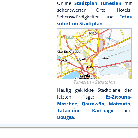
Online
Stadtplan Tunesien
mit
sehenswerter Orte, Hotels,
Sehenswürdigkeiten und
Fotos
sofort im Stadtplan
.
Tunesien - Stadtplan
Häufig geklickte Stadtpläne der
letzten Tage:
Ez-Zitouna-
Moschee
,
Qairawān
,
Matmata
,
Tataouine
,
Karthago
und
Dougga
.