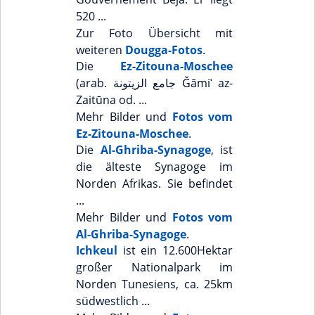
520 ...
Zur Foto Übersicht mit
weiteren
Dougga-Fotos
.
Die
Ez-Zitouna-Moschee
(arab. جامع الزيتونة Ǧāmiʿ az-
Zaitūna od. ...
Mehr Bilder und
Fotos vom
Ez-Zitouna-Moschee
.
Die
Al-Ghriba-Synagoge
, ist
die älteste Synagoge im
Norden Afrikas. Sie befindet
...
Mehr Bilder und
Fotos vom
Al-Ghriba-Synagoge
.
Ichkeul
ist ein 12.600Hektar
großer Nationalpark im
Norden Tunesiens, ca. 25km
südwestlich ...