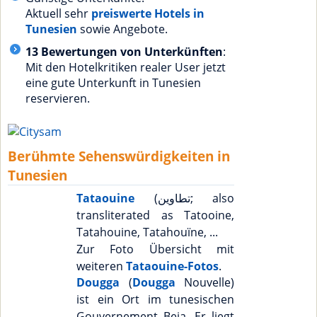
Aktuell sehr
preiswerte Hotels in
Tunesien
sowie Angebote.
13 Bewertungen von Unterkünften
:
Mit den Hotelkritiken realer User jetzt
eine gute Unterkunft in Tunesien
reservieren.
Berühmte Sehenswürdigkeiten in
Tunesien
Tataouine
(تطاوين; also
transliterated as Tatooine,
Tatahouine, Tatahouïne, ...
Zur Foto Übersicht mit
weiteren
Tataouine-Fotos
.
Dougga
(
Dougga
Nouvelle)
ist ein Ort im tunesischen
Gouvernement Beja. Er liegt