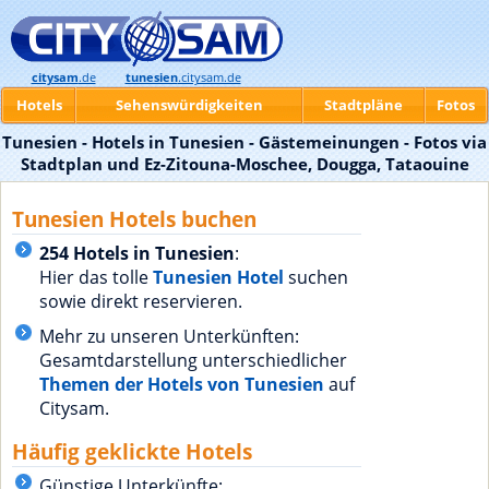
citysam
.de
tunesien
.citysam.de
Hotels
Sehenswürdigkeiten
Stadtpläne
Fotos
Tunesien - Hotels in Tunesien - Gästemeinungen - Fotos via
Stadtplan und Ez-Zitouna-Moschee, Dougga, Tataouine
Tunesien Hotels buchen
254 Hotels in Tunesien
:
Hier das tolle
Tunesien Hotel
suchen
sowie direkt reservieren.
Mehr zu unseren Unterkünften:
Gesamtdarstellung unterschiedlicher
Themen der Hotels von Tunesien
auf
Citysam.
Häufig geklickte Hotels
Günstige Unterkünfte: